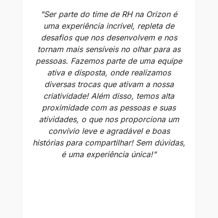
"Ser parte do time de RH na Orizon é
"
uma experiência incrível, repleta de
u
desafios que nos desenvolvem e nos
mo
tornam mais sensíveis no olhar para as
pessoas. Fazemos parte de uma equipe
m
ativa e disposta, onde realizamos
po
diversas trocas que ativam a nossa
pa
criatividade! Além disso, temos alta
proximidade com as pessoas e suas
atividades, o que nos proporciona um
am
convívio leve e agradável e boas
se
histórias para compartilhar! Sem dúvidas,
de 
é uma experiência única!"
re
c
re